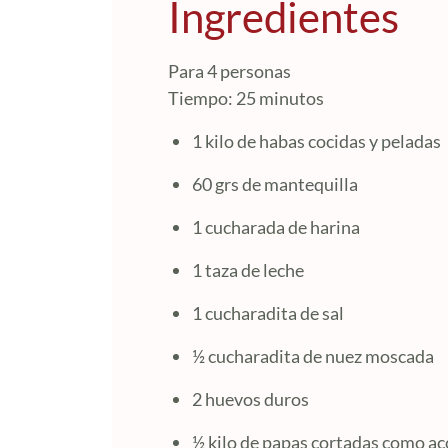
Ingredientes
Para 4 personas
Tiempo: 25 minutos
1 kilo de habas cocidas y peladas
60 grs de mantequilla
1 cucharada de harina
1 taza de leche
1 cucharadita de sal
½ cucharadita de nuez moscada
2 huevos duros
½ kilo de papas cortadas como 