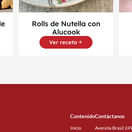
de
Rolls de Nutella con
Alucook
Ver receta
Contenido
Contáctanos
Inicio
Avenida Brasil 249