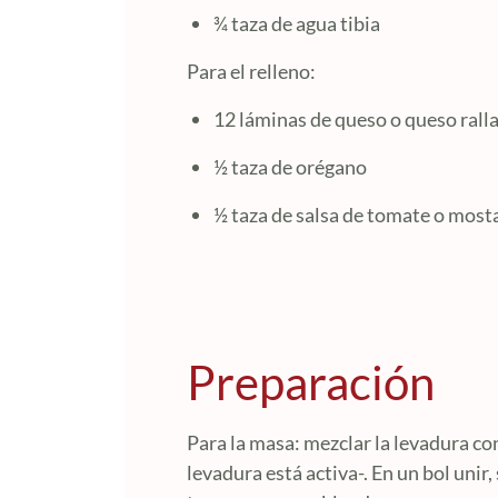
¾ taza de agua tibia
Para el relleno:
12 láminas de queso o queso rall
½ taza de orégano
½ taza de salsa de tomate o most
Preparación
Para la masa: mezclar la levadura con 
levadura está activa-. En un bol unir,