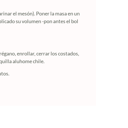
arinar el mesón). Poner la masa en un
plicado su volumen -pon antes el bol
régano, enrollar, cerrar los costados,
uilla aluhome chile.
utos.