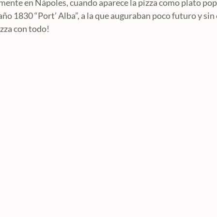
etamente en Nápoles, cuando aparece la pizza como plato po
l año 1830 “Port’ Alba”, a la que auguraban poco futuro y si
izza con todo!