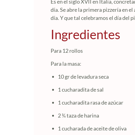
Es en el siglo XVII en Italia, concr
día. Se abre la primera pizzería en e
día. Y que tal celebramos el día del p
Ingredientes
Para 12 rollos
Para la masa:
10 gr de levadura seca
1 cucharadita de sal
1 cucharadita rasa de azúcar
2 ¾ taza de harina
1 cucharada de aceite de oliva