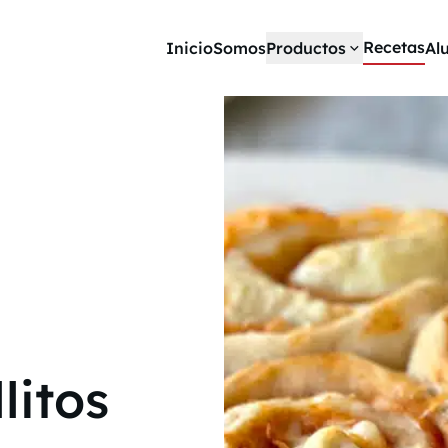
Recetas
Inicio
Somos
Productos
Al
litos