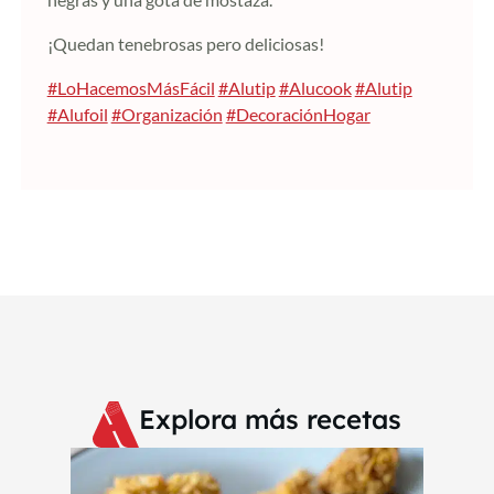
¡Quedan tenebrosas pero deliciosas!
#LoHacemosMásFácil
#Alutip
#Alucook
#Alutip
#Alufoil
#Organización
#DecoraciónHogar
Explora más recetas