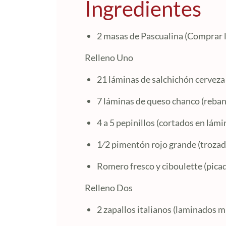
Ingredientes
2 masas de Pascualina (Comprar l
Relleno Uno
21 láminas de salchichón cervez
7 láminas de queso chanco (reba
4 a 5 pepinillos (cortados en lámi
1⁄2 pimentón rojo grande (trozad
Romero fresco y ciboulette (picad
Relleno Dos
2 zapallos italianos (laminados 