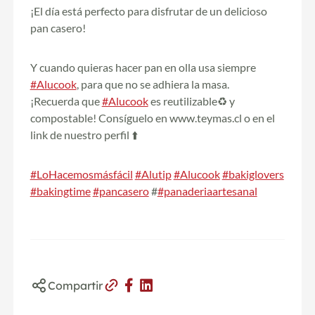
¡El día está perfecto para disfrutar de un delicioso
pan casero!
Y cuando quieras hacer pan en olla usa siempre
#Alucook
, para que no se adhiera la masa.
¡Recuerda que
#Alucook
es reutilizable♻️ y
compostable! Consíguelo en www.teymas.cl o en el
link de nuestro perfil ⬆️
#LoHacemosmásfácil
#Alutip
#Alucook
#bakiglovers
#bakingtime
#pancasero
#
#panaderiaartesanal
Compartir