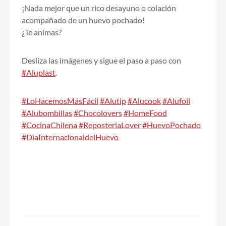
¡Nada mejor que un rico desayuno o colación
acompañado de un huevo pochado!
¿Te animas?
Desliza las imágenes y sigue el paso a paso con
#Aluplast
.
#LoHacemosMásFácil
#Alutip
#Alucook
#Alufoil
#Alubombillas
#Chocolovers
#HomeFood
#CocinaChilena
#ReposteriaLover
#HuevoPochado
#DíaInternacionaldelHuevo